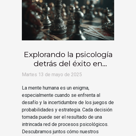
Explorando la psicología
detrás del éxito en
juegos de
Martes 13 de mayo de 2025
probabilidades y
La mente humana es un enigma,
estrategia
especialmente cuando se enfrenta al
desafío y la incertidumbre de los juegos de
probabilidades y estrategia. Cada decisión
tomada puede ser el resultado de una
intrincada red de procesos psicológicos.
Descubramos juntos cómo nuestros