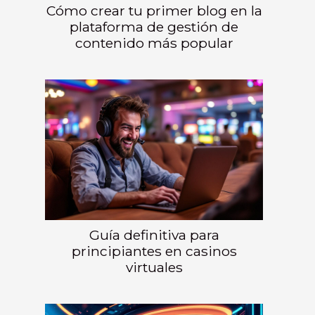
Cómo crear tu primer blog en la
plataforma de gestión de
contenido más popular
Guía definitiva para
principiantes en casinos
virtuales