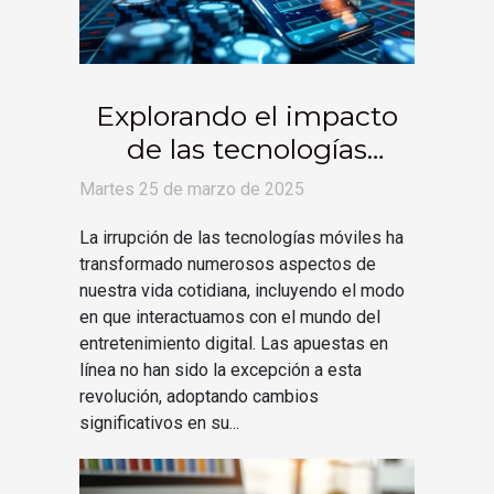
Explorando el impacto
de las tecnologías
móviles en las apuestas
Martes 25 de marzo de 2025
en línea
La irrupción de las tecnologías móviles ha
transformado numerosos aspectos de
nuestra vida cotidiana, incluyendo el modo
en que interactuamos con el mundo del
entretenimiento digital. Las apuestas en
línea no han sido la excepción a esta
revolución, adoptando cambios
significativos en su...