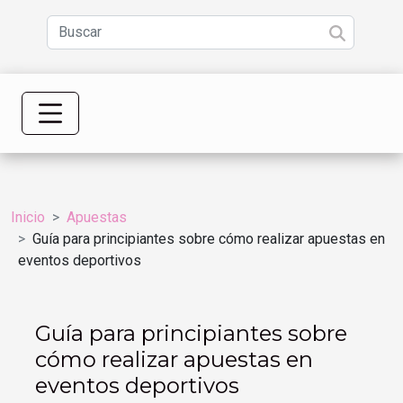
Inicio
Apuestas
Guía para principiantes sobre cómo realizar apuestas en
eventos deportivos
Guía para principiantes sobre
cómo realizar apuestas en
eventos deportivos