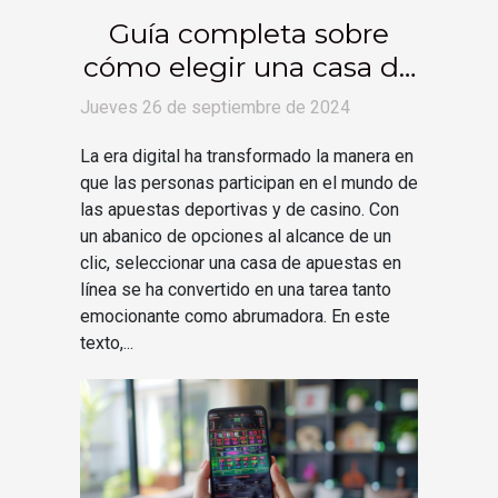
Guía completa sobre
cómo elegir una casa de
apuestas en línea
Jueves 26 de septiembre de 2024
La era digital ha transformado la manera en
que las personas participan en el mundo de
las apuestas deportivas y de casino. Con
un abanico de opciones al alcance de un
clic, seleccionar una casa de apuestas en
línea se ha convertido en una tarea tanto
emocionante como abrumadora. En este
texto,...