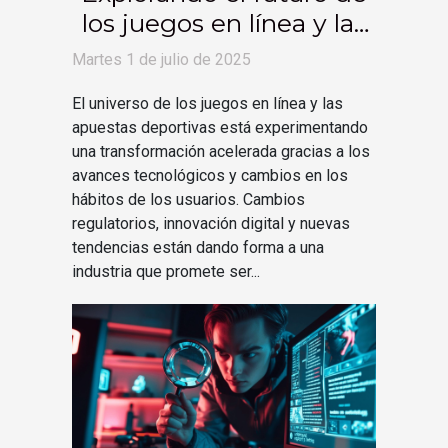
los juegos en línea y las
apuestas deportivas
Martes 1 de julio de 2025
El universo de los juegos en línea y las
apuestas deportivas está experimentando
una transformación acelerada gracias a los
avances tecnológicos y cambios en los
hábitos de los usuarios. Cambios
regulatorios, innovación digital y nuevas
tendencias están dando forma a una
industria que promete ser...