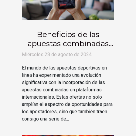
Beneficios de las
apuestas combinadas
en plataformas
Miércoles 28 de agosto de 2024
internacionales
El mundo de las apuestas deportivas en
línea ha experimentado una evolución
significativa con la incorporación de las
apuestas combinadas en plataformas
internacionales. Estas ofertas no solo
amplían el espectro de oportunidades para
los apostadores, sino que también traen
consigo una serie de...