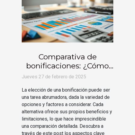
Comparativa de
bonificaciones: ¿Cómo
elegir la mejor opción?
Jueves 27 de febrero de 2025
La elección de una bonificación puede ser
una tarea abrumadora, dada la variedad de
opciones y factores a considerar. Cada
alternativa ofrece sus propios beneficios y
limitaciones, lo que hace imprescindible
una comparación detallada. Descubra a
través de este post los aspectos clave