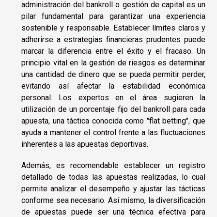
administración del bankroll o gestión de capital es un
pilar fundamental para garantizar una experiencia
sostenible y responsable. Establecer límites claros y
adherirse a estrategias financieras prudentes puede
marcar la diferencia entre el éxito y el fracaso. Un
principio vital en la gestión de riesgos es determinar
una cantidad de dinero que se pueda permitir perder,
evitando así afectar la estabilidad económica
personal. Los expertos en el área sugieren la
utilización de un porcentaje fijo del bankroll para cada
apuesta, una táctica conocida como "flat betting", que
ayuda a mantener el control frente a las fluctuaciones
inherentes a las apuestas deportivas.
Además, es recomendable establecer un registro
detallado de todas las apuestas realizadas, lo cual
permite analizar el desempeño y ajustar las tácticas
conforme sea necesario. Así mismo, la diversificación
de apuestas puede ser una técnica efectiva para