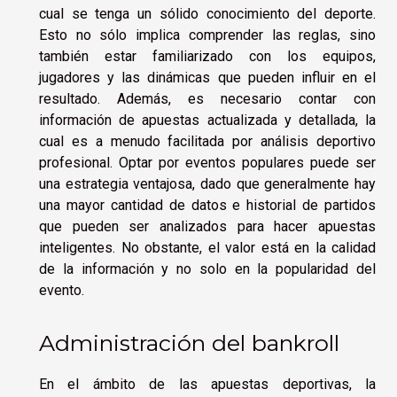
cual se tenga un sólido conocimiento del deporte.
Esto no sólo implica comprender las reglas, sino
también estar familiarizado con los equipos,
jugadores y las dinámicas que pueden influir en el
resultado. Además, es necesario contar con
información de apuestas actualizada y detallada, la
cual es a menudo facilitada por análisis deportivo
profesional. Optar por eventos populares puede ser
una estrategia ventajosa, dado que generalmente hay
una mayor cantidad de datos e historial de partidos
que pueden ser analizados para hacer apuestas
inteligentes. No obstante, el valor está en la calidad
de la información y no solo en la popularidad del
evento.
Administración del bankroll
En el ámbito de las apuestas deportivas, la