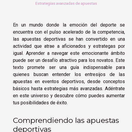
Estrategias avanzadas de apuestas
En un mundo donde la emoción del deporte se
encuentra con el pulso acelerado de la competencia,
las apuestas deportivas se han convertido en una
actividad que atrae a aficionados y estrategas por
igual. Aprender a navegar este emocionante ámbito
puede ser un desafío atractivo para los novatos. Este
texto promete ser una guía indispensable para
quienes buscan entender los entresijos de las
apuestas en eventos deportivos, desde conceptos
básicos hasta estrategias más avanzadas. Adéntrate
en este universo y descubre cómo puedes aumentar
tus posibilidades de éxito.
Comprendiendo las apuestas
deportivas