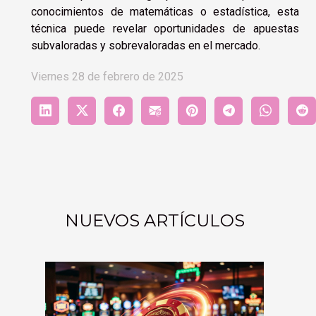
conocimientos de matemáticas o estadística, esta
técnica puede revelar oportunidades de apuestas
subvaloradas y sobrevaloradas en el mercado.
Viernes 28 de febrero de 2025
NUEVOS ARTÍCULOS