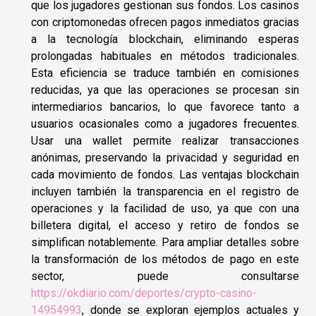
que los jugadores gestionan sus fondos. Los casinos
con criptomonedas ofrecen pagos inmediatos gracias
a la tecnología blockchain, eliminando esperas
prolongadas habituales en métodos tradicionales.
Esta eficiencia se traduce también en comisiones
reducidas, ya que las operaciones se procesan sin
intermediarios bancarios, lo que favorece tanto a
usuarios ocasionales como a jugadores frecuentes.
Usar una wallet permite realizar transacciones
anónimas, preservando la privacidad y seguridad en
cada movimiento de fondos. Las ventajas blockchain
incluyen también la transparencia en el registro de
operaciones y la facilidad de uso, ya que con una
billetera digital, el acceso y retiro de fondos se
simplifican notablemente. Para ampliar detalles sobre
la transformación de los métodos de pago en este
sector, puede consultarse
https://okdiario.com/deportes/crypto-casino-
14954993
, donde se exploran ejemplos actuales y