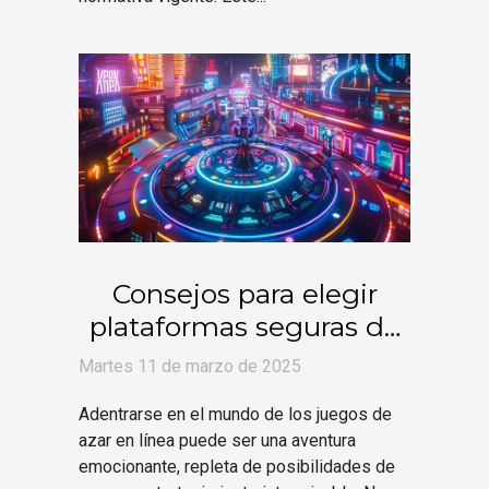
Consejos para elegir
plataformas seguras de
juegos de azar en
Martes 11 de marzo de 2025
Internet
Adentrarse en el mundo de los juegos de
azar en línea puede ser una aventura
emocionante, repleta de posibilidades de