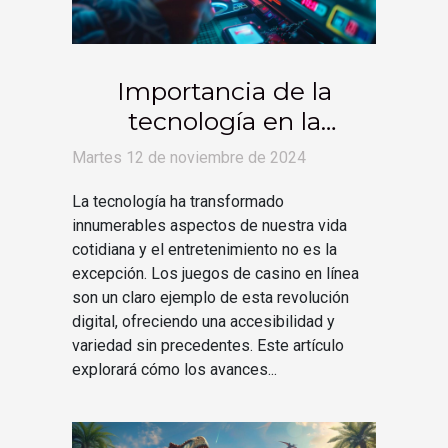
Importancia de la
tecnología en la
evolución de los juegos
Martes 12 de noviembre de 2024
de casino en línea
La tecnología ha transformado
innumerables aspectos de nuestra vida
cotidiana y el entretenimiento no es la
excepción. Los juegos de casino en línea
son un claro ejemplo de esta revolución
digital, ofreciendo una accesibilidad y
variedad sin precedentes. Este artículo
explorará cómo los avances...