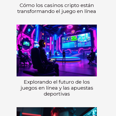
Cómo los casinos cripto están
transformando el juego en línea
Explorando el futuro de los
juegos en línea y las apuestas
deportivas