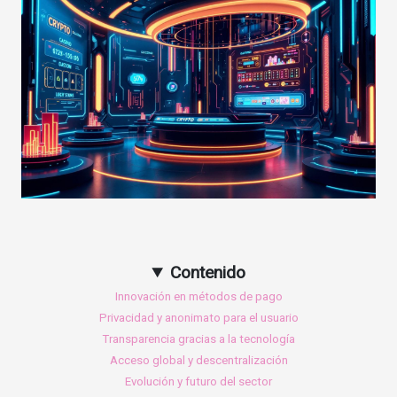
Contenido
Innovación en métodos de pago
Privacidad y anonimato para el usuario
Transparencia gracias a la tecnología
Acceso global y descentralización
Evolución y futuro del sector