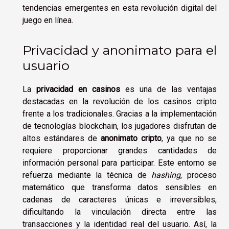
tendencias emergentes en esta revolución digital del
juego en línea.
Privacidad y anonimato para el
usuario
La
privacidad en casinos
es una de las ventajas
destacadas en la revolución de los casinos cripto
frente a los tradicionales. Gracias a la implementación
de tecnologías blockchain, los jugadores disfrutan de
altos estándares de
anonimato cripto
, ya que no se
requiere proporcionar grandes cantidades de
información personal para participar. Este entorno se
refuerza mediante la técnica de
hashing
, proceso
matemático que transforma datos sensibles en
cadenas de caracteres únicas e irreversibles,
dificultando la vinculación directa entre las
transacciones y la identidad real del usuario. Así, la