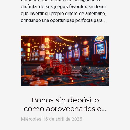
disfrutar de sus juegos favoritos sin tener
que invertir su propio dinero de antemano,
brindando una oportunidad perfecta para...
Bonos sin depósito
cómo aprovecharlos en
casinos virtuales
Miércoles 16 de abril de 2025