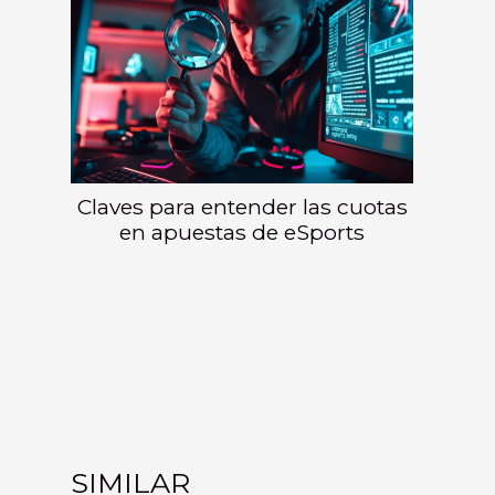
Claves para entender las cuotas
en apuestas de eSports
SIMILAR