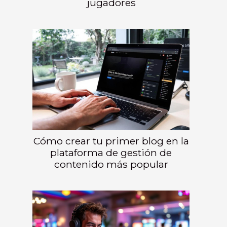
jugadores
Cómo crear tu primer blog en la
plataforma de gestión de
contenido más popular