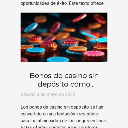
oportunidades de éxito. Este texto ofrece...
Bonos de casino sin
depósito cómo
encontrar las mejores
Sábado 3 de mayo de 2025
ofertas en línea
Los bonos de casino sin depósito se han
convertido en una tentación irresistible
para los aficionados de los juegos en línea.
Estas ofertas permiten a los jugadores