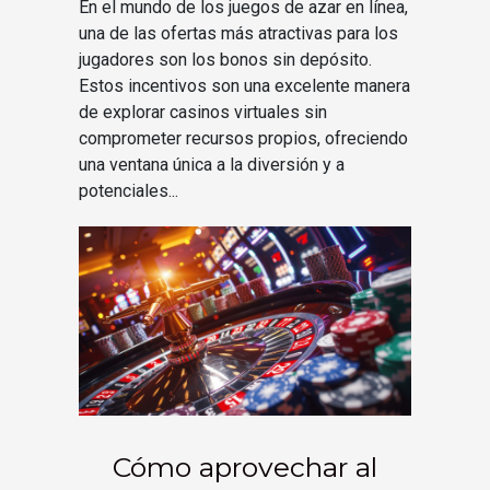
En el mundo de los juegos de azar en línea,
una de las ofertas más atractivas para los
jugadores son los bonos sin depósito.
Estos incentivos son una excelente manera
de explorar casinos virtuales sin
comprometer recursos propios, ofreciendo
una ventana única a la diversión y a
potenciales...
Cómo aprovechar al