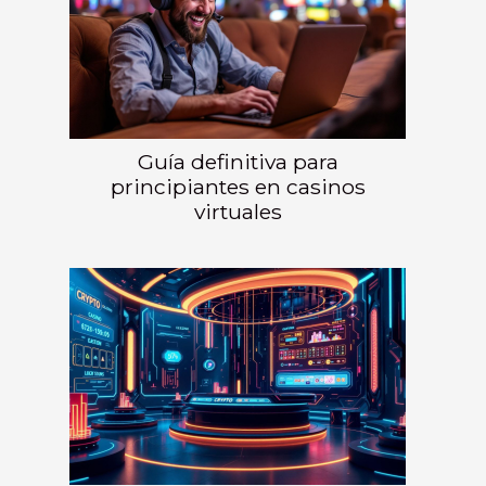
Guía definitiva para
principiantes en casinos
virtuales