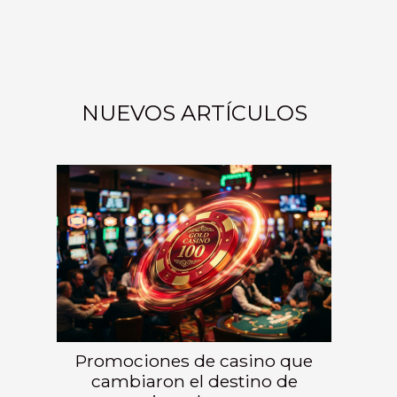
NUEVOS ARTÍCULOS
Promociones de casino que
cambiaron el destino de