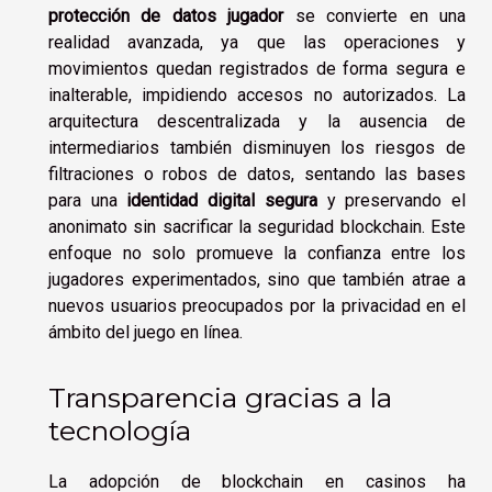
protección de datos jugador
se convierte en una
realidad avanzada, ya que las operaciones y
movimientos quedan registrados de forma segura e
inalterable, impidiendo accesos no autorizados. La
arquitectura descentralizada y la ausencia de
intermediarios también disminuyen los riesgos de
filtraciones o robos de datos, sentando las bases
para una
identidad digital segura
y preservando el
anonimato sin sacrificar la seguridad blockchain. Este
enfoque no solo promueve la confianza entre los
jugadores experimentados, sino que también atrae a
nuevos usuarios preocupados por la privacidad en el
ámbito del juego en línea.
Transparencia gracias a la
tecnología
La adopción de blockchain en casinos ha