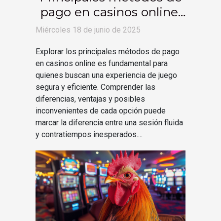
pago en casinos online:
Una comparativa
Miércoles 18 de junio de 2025
Explorar los principales métodos de pago
en casinos online es fundamental para
quienes buscan una experiencia de juego
segura y eficiente. Comprender las
diferencias, ventajas y posibles
inconvenientes de cada opción puede
marcar la diferencia entre una sesión fluida
y contratiempos inesperados....