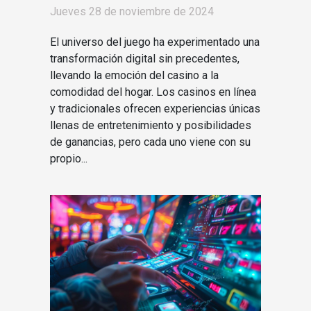
frente a casinos
Jueves 28 de noviembre de 2024
tradicionales
El universo del juego ha experimentado una
transformación digital sin precedentes,
llevando la emoción del casino a la
comodidad del hogar. Los casinos en línea
y tradicionales ofrecen experiencias únicas
llenas de entretenimiento y posibilidades
de ganancias, pero cada uno viene con su
propio...