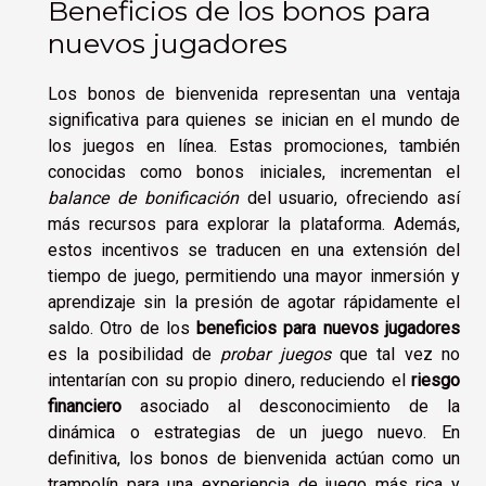
Beneficios de los bonos para
nuevos jugadores
Los bonos de bienvenida representan una ventaja
significativa para quienes se inician en el mundo de
los juegos en línea. Estas promociones, también
conocidas como bonos iniciales, incrementan el
balance de bonificación
del usuario, ofreciendo así
más recursos para explorar la plataforma. Además,
estos incentivos se traducen en una extensión del
tiempo de juego, permitiendo una mayor inmersión y
aprendizaje sin la presión de agotar rápidamente el
saldo. Otro de los
beneficios para nuevos jugadores
es la posibilidad de
probar juegos
que tal vez no
intentarían con su propio dinero, reduciendo el
riesgo
financiero
asociado al desconocimiento de la
dinámica o estrategias de un juego nuevo. En
definitiva, los bonos de bienvenida actúan como un
trampolín para una experiencia de juego más rica y