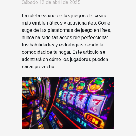
en línea para mejorar tu
Sábado 12 de abril de 2025
juego
La ruleta es uno de los juegos de casino
más emblemáticos y apasionantes. Con el
auge de las plataformas de juego en línea,
nunca ha sido tan accesible perfeccionar
tus habilidades y estrategias desde la
comodidad de tu hogar. Este artículo se
adentrará en cómo los jugadores pueden
sacar provecho...