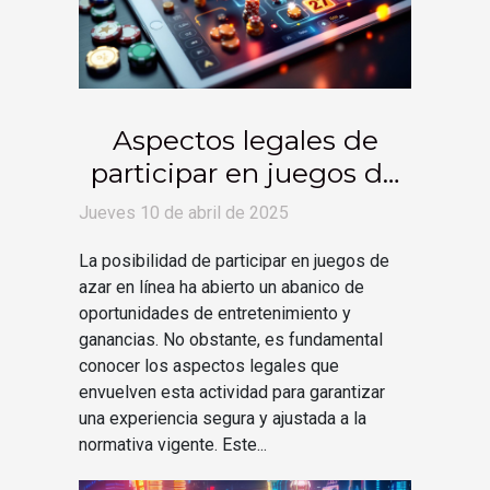
Aspectos legales de
participar en juegos de
azar en línea
Jueves 10 de abril de 2025
La posibilidad de participar en juegos de
azar en línea ha abierto un abanico de
oportunidades de entretenimiento y
ganancias. No obstante, es fundamental
conocer los aspectos legales que
envuelven esta actividad para garantizar
una experiencia segura y ajustada a la
normativa vigente. Este...