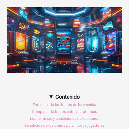
Contenido
Entendiendo los bonos de bienvenida
Comparando bonos entre plataformas
Los términos y condiciones de los bonos
Beneficios de los bonos para nuevos jugadores