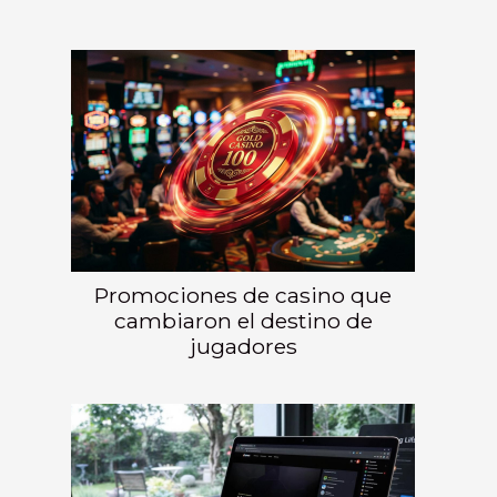
Promociones de casino que
cambiaron el destino de
jugadores