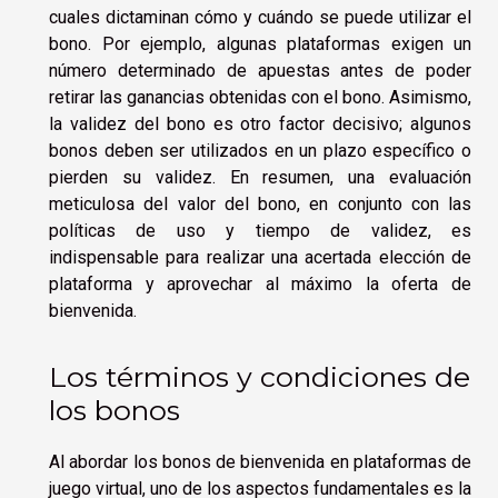
cuales dictaminan cómo y cuándo se puede utilizar el
bono. Por ejemplo, algunas plataformas exigen un
número determinado de apuestas antes de poder
retirar las ganancias obtenidas con el bono. Asimismo,
la validez del bono es otro factor decisivo; algunos
bonos deben ser utilizados en un plazo específico o
pierden su validez. En resumen, una evaluación
meticulosa del valor del bono, en conjunto con las
políticas de uso y tiempo de validez, es
indispensable para realizar una acertada elección de
plataforma y aprovechar al máximo la oferta de
bienvenida.
Los términos y condiciones de
los bonos
Al abordar los bonos de bienvenida en plataformas de
juego virtual, uno de los aspectos fundamentales es la