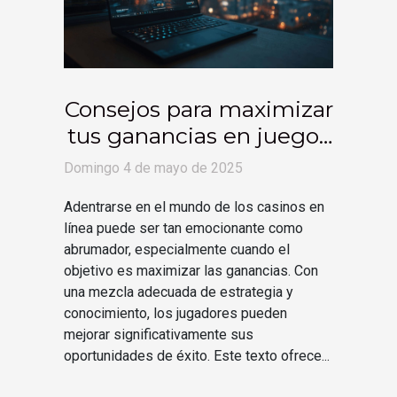
Consejos para maximizar
tus ganancias en juegos
de casino en línea
Domingo 4 de mayo de 2025
Adentrarse en el mundo de los casinos en
línea puede ser tan emocionante como
abrumador, especialmente cuando el
objetivo es maximizar las ganancias. Con
una mezcla adecuada de estrategia y
conocimiento, los jugadores pueden
mejorar significativamente sus
oportunidades de éxito. Este texto ofrece...