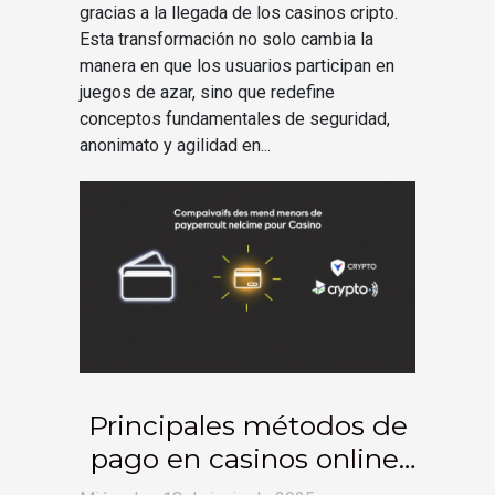
gracias a la llegada de los casinos cripto.
Esta transformación no solo cambia la
manera en que los usuarios participan en
juegos de azar, sino que redefine
conceptos fundamentales de seguridad,
anonimato y agilidad en...
Principales métodos de
pago en casinos online:
Una comparativa