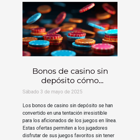
Bonos de casino sin
depósito cómo
encontrar las mejores
Sábado 3 de mayo de 2025
ofertas en línea
Los bonos de casino sin depósito se han
convertido en una tentación irresistible
para los aficionados de los juegos en línea.
Estas ofertas permiten a los jugadores
disfrutar de sus juegos favoritos sin tener