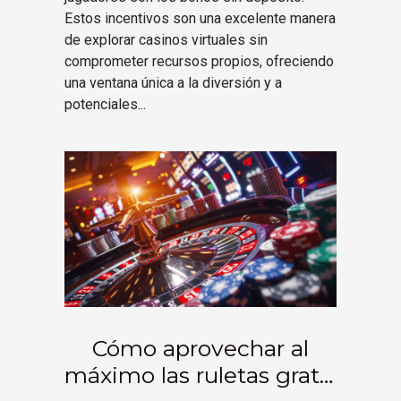
Estos incentivos son una excelente manera
de explorar casinos virtuales sin
comprometer recursos propios, ofreciendo
una ventana única a la diversión y a
potenciales...
Cómo aprovechar al
máximo las ruletas gratis