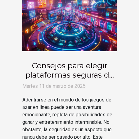
Consejos para elegir
plataformas seguras de
juegos de azar en
Martes 11 de marzo de 2025
Internet
Adentrarse en el mundo de los juegos de
azar en línea puede ser una aventura
emocionante, repleta de posibilidades de
ganar y entretenimiento interminable. No
obstante, la seguridad es un aspecto que
nunca debe ser pasado por alto. Este