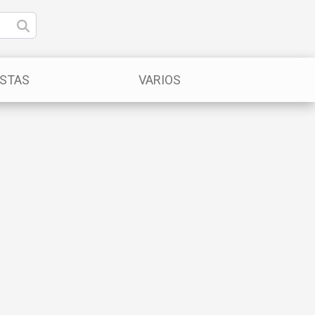
STAS
VARIOS