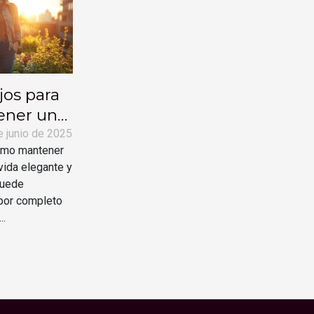
jos para
ener un
 de vida
 junio de 2025
ómo mantener
ante y
vida elegante y
enible
puede
por completo
..