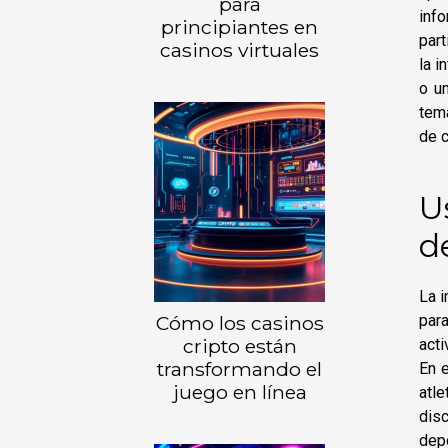
para
inf
principiantes en
par
casinos virtuales
la i
o u
tema
de c
U
d
La i
Cómo los casinos
par
cripto están
acti
transformando el
En e
juego en línea
atl
disc
dep