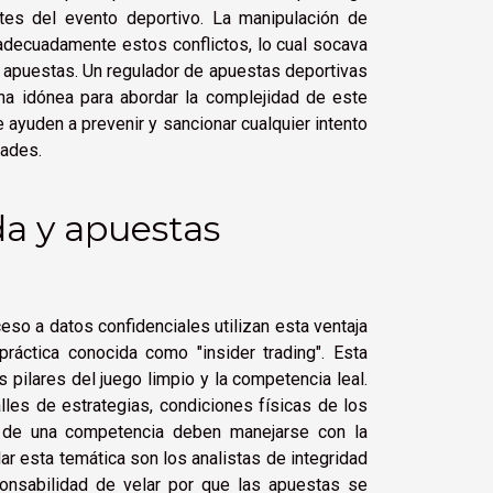
antes del evento deportivo. La manipulación de
adecuadamente estos conflictos, lo cual socava
de apuestas. Un regulador de apuestas deportivas
ona idónea para abordar la complejidad de este
ayuden a prevenir y sancionar cualquier intento
dades.
da y apuestas
so a datos confidenciales utilizan esta ventaja
ráctica conocida como "insider trading". Esta
 pilares del juego limpio y la competencia leal.
alles de estrategias, condiciones físicas de los
ado de una competencia deben manejarse con la
r esta temática son los analistas de integridad
ponsabilidad de velar por que las apuestas se