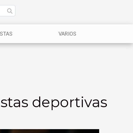
STAS
VARIOS
estas deportivas