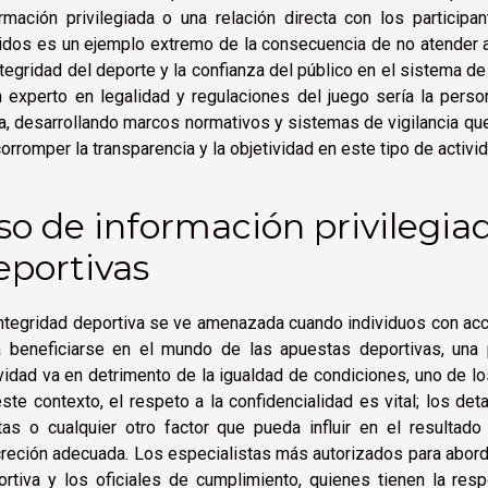
ormación privilegiada o una relación directa con los particip
tidos es un ejemplo extremo de la consecuencia de no atender 
ntegridad del deporte y la confianza del público en el sistema 
n experto en legalidad y regulaciones del juego sería la pers
, desarrollando marcos normativos y sistemas de vigilancia que 
orromper la transparencia y la objetividad en este tipo de activi
so de información privilegia
eportivas
ntegridad deportiva se ve amenazada cuando individuos con acce
a beneficiarse en el mundo de las apuestas deportivas, una p
vidad va en detrimento de la igualdad de condiciones, uno de los
ste contexto, el respeto a la confidencialidad es vital; los det
etas o cualquier otro factor que pueda influir en el result
reción adecuada. Los especialistas más autorizados para aborda
ortiva y los oficiales de cumplimiento, quienes tienen la res