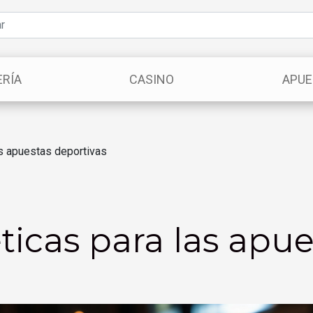
ERÍA
CASINO
APUE
as apuestas deportivas
éticas para las apu