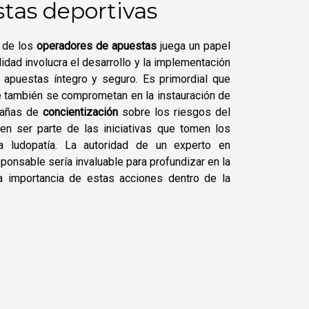
stas deportivas
de los
operadores de apuestas
juega un papel
lidad involucra el desarrollo y la implementación
 apuestas íntegro y seguro. Es primordial que
e también se comprometan en la instauración de
mpañas de
concientización
sobre los riesgos del
n ser parte de las iniciativas que tomen los
a ludopatía. La autoridad de un experto en
ponsable sería invaluable para profundizar en la
a importancia de estas acciones dentro de la