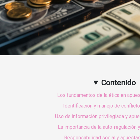
Contenido
Los fundamentos de la ética en apues
Identificación y manejo de conflict
Uso de información privilegiada y apu
La importancia de la auto-regulación y
Responsabilidad social y apuestas