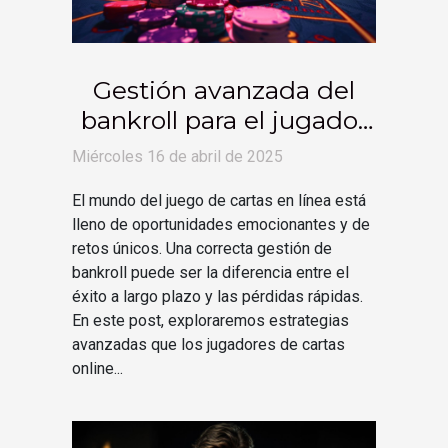
Gestión avanzada del
bankroll para el jugador
de cartas online
Miércoles 16 de abril de 2025
consejos de expertos
El mundo del juego de cartas en línea está
lleno de oportunidades emocionantes y de
retos únicos. Una correcta gestión de
bankroll puede ser la diferencia entre el
éxito a largo plazo y las pérdidas rápidas.
En este post, exploraremos estrategias
avanzadas que los jugadores de cartas
online...