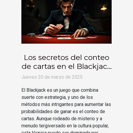
Los secretos del conteo
de cartas en el Blackjack
revelados por expertos
Jueves 20 de marzo de 2025
El Blackjack es un juego que combina
suerte con estrategia, y uno de los
métodos más intrigantes para aumentar las
probabilidades de ganar es el conteo de
cartas. Aunque rodeado de misterio y a
menudo tergiversado en la cultura popular,
esta técnica puede ser dominada por