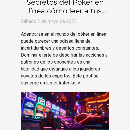
Secretos del Poker en
línea cómo leer a tus
oponentes y ganar más
Sábado 3 de mayo de 2025
manos
Adentrarse en el mundo del póker en línea
puede parecer una odisea llena de
incertidumbres y desafíos constantes.
Dominar el arte de descifrar las acciones y
patrones de los oponentes es una
habilidad que distingue a los jugadores
novatos de los expertos. Este post se
sumerge en las estrategias y...