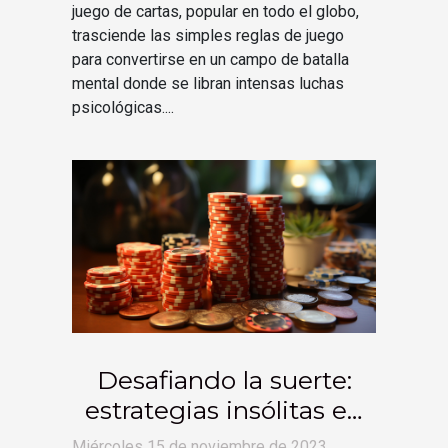
juego de cartas, popular en todo el globo,
trasciende las simples reglas de juego
para convertirse en un campo de batalla
mental donde se libran intensas luchas
psicológicas....
Desafiando la suerte:
estrategias insólitas en
el póker
Miércoles 15 de noviembre de 2023